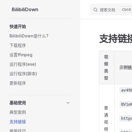
BilibiliDown
搜索文档
K
Skip to content
Sidebar Navigation
快速开始
支持链
BilibiliDown是什么?
下载程序
设置ffmpeg
视
频
运行程序(exe)
示例链
类
运行程序(脚本)
型
更新程序
av49
基础使用
BV1e
普
典型案例
通
http
支持链接
视
频
使用技巧