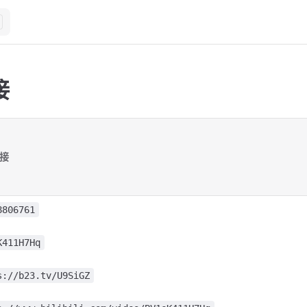
接
接
8806761
K411H7Hq
s://b23.tv/U9SiGZ