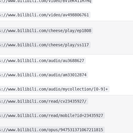
s://www.bilibili.com/video/BV1eK411H7Hq
s://www.bilibili.com/video/av498806761
s://www.bilibili.com/cheese/play/ep1808
s://www.bilibili.com/cheese/play/ss117
s://www.bilibili.com/audio/au3688627
s://www.bilibili.com/audio/am33012874
s://www.bilibili.com/audio/mycollection/[0-9]+
s://www.bilibili.com/read/cv23435927/
s://www.bilibili.com/read/mobile?id=23435927
s://www.bilibili.com/opus/947531371067211815