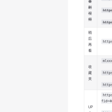
番
剧
http
视
频
http
稍
后
http
再
看
mlxx
收
藏
http
夹
http
http
fid=4
UP