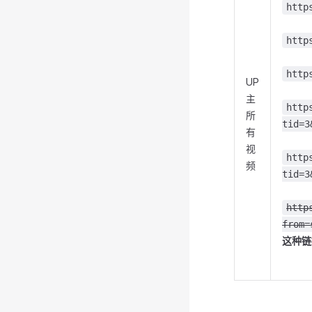
http
http
http
UP
主
http
所
tid=3
有
视
http
频
tid=3
http
from=
这种链