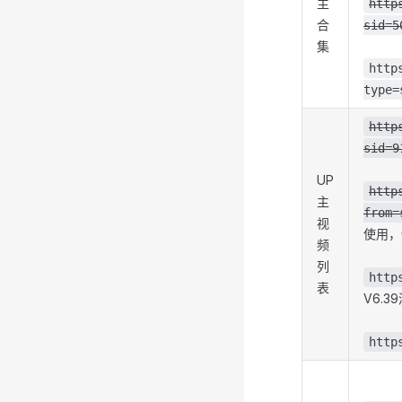
主
http
合
sid=5
集
http
type=
http
sid=9
UP
http
主
from=
视
使用，
频
列
http
表
V6.
http