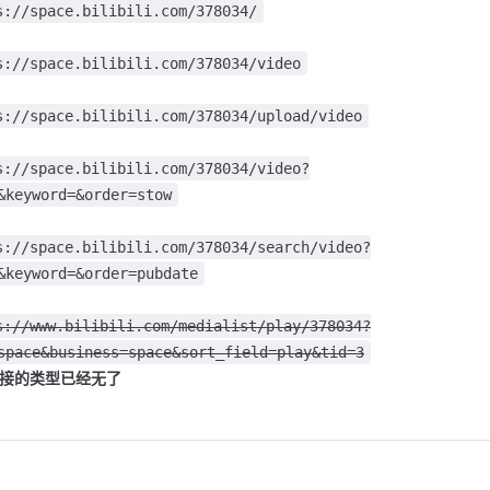
s://space.bilibili.com/378034/
s://space.bilibili.com/378034/video
s://space.bilibili.com/378034/upload/video
s://space.bilibili.com/378034/video?
&keyword=&order=stow
s://space.bilibili.com/378034/search/video?
&keyword=&order=pubdate
s://www.bilibili.com/medialist/play/378034?
space&business=space&sort_field=play&tid=3
接的类型已经无了