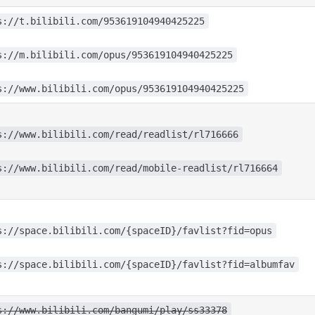
s://t.bilibili.com/953619104940425225
s://m.bilibili.com/opus/953619104940425225
s://www.bilibili.com/opus/953619104940425225
s://www.bilibili.com/read/readlist/rl716666
s://www.bilibili.com/read/mobile-readlist/rl716664
s://space.bilibili.com/{spaceID}/favlist?fid=opus
s://space.bilibili.com/{spaceID}/favlist?fid=albumfav
s://www.bilibili.com/bangumi/play/ss33378