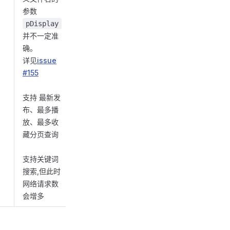
参数
pDisplay
并不一定准
确。
详见
issue
#155
支持 最新发
布、最多播
放、最多收
藏分页查询
支持关键词
搜索,但此时
网络请求数
会增多