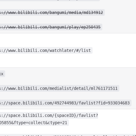
s://www.bilibili.com/bangumi/media/md134912
s://www.bilibili.com/bangumi/play/ep250435
s://www.bilibili.com/watchlater/#/list
xx
s://www.bilibili.com/medialist/detail/ml761171511
s://space.bilibili.com/492744983/favlist?fid=933034683
s://space.bilibili.com/{spaceID}/favlist?
05855&ftype=collect&ctype=21