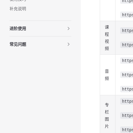
http
补充说明
http
课
进阶使用
http
程
视
常见问题
http
频
http
音
http
频
http
http
专
栏
http
图
片
http