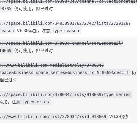
s://space.bilibili.com/593987248/channel/collectiondetai
仍可使用，但已过时
08765
s://space.bilibili.com/3493090176272742/lists/2729326?
V6.39添加，注意
season
type=season
s://space.bilibili.com/378034/channel/seriesdetail?
仍可使用，但已过时
18669
s://www.bilibili.com/medialist/play/378034?
仍
space&business=space_series&business_id=918669&desc=1
但已过时
s://space.bilibili.com/378034/lists/918669?type=series
39添加，注意
type=series
V6.39添加
s://www.bilibili.com/list/378034/?sid=918669