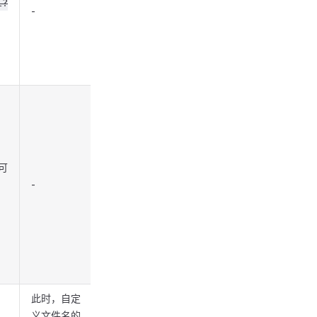
l?
-
可
-
此时，自定
义文件名的